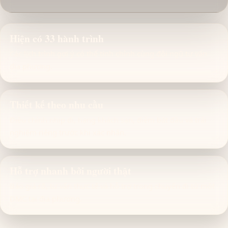
Hiện có 33 hành trình
Các lịch trình gợi ý có thể tinh chỉnh cùng đội ngũ tư vấn
địa phương.
Thiết kế theo nhu cầu
Điều chỉnh nhịp đi, hạng khách sạn, điểm bắt đầu và trải
nghiệm riêng trước khi xác nhận.
Hỗ trợ nhanh bởi người thật
Báo giá rõ, tư vấn thực tế và hỗ trợ trong chuyến đi từ một
DMC tại địa phương.