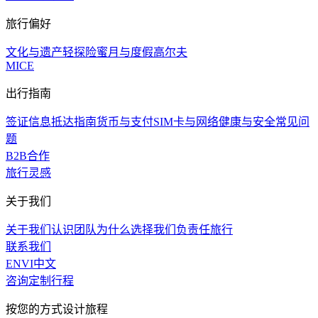
旅行偏好
文化与遗产
轻探险
蜜月与度假
高尔夫
MICE
出行指南
签证信息
抵达指南
货币与支付
SIM卡与网络
健康与安全
常见问
题
B2B合作
旅行灵感
关于我们
关于我们
认识团队
为什么选择我们
负责任旅行
联系我们
EN
VI
中文
咨询定制行程
按您的方式设计旅程