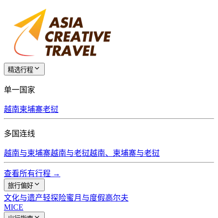
精选行程
单一国家
越南
柬埔寨
老挝
多国连线
越南与柬埔寨
越南与老挝
越南、柬埔寨与老挝
查看所有行程 →
旅行偏好
文化与遗产
轻探险
蜜月与度假
高尔夫
MICE