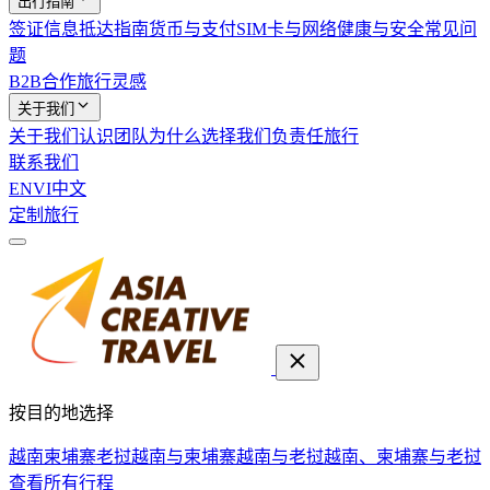
出行指南
签证信息
抵达指南
货币与支付
SIM卡与网络
健康与安全
常见问
题
B2B合作
旅行灵感
关于我们
关于我们
认识团队
为什么选择我们
负责任旅行
联系我们
EN
VI
中文
定制旅行
按目的地选择
越南
柬埔寨
老挝
越南与柬埔寨
越南与老挝
越南、柬埔寨与老挝
查看所有行程