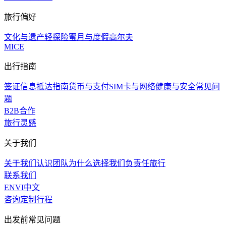
旅行偏好
文化与遗产
轻探险
蜜月与度假
高尔夫
MICE
出行指南
签证信息
抵达指南
货币与支付
SIM卡与网络
健康与安全
常见问
题
B2B合作
旅行灵感
关于我们
关于我们
认识团队
为什么选择我们
负责任旅行
联系我们
EN
VI
中文
咨询定制行程
出发前常见问题