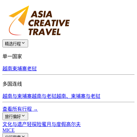
精选行程
单一国家
越南
柬埔寨
老挝
多国连线
越南与柬埔寨
越南与老挝
越南、柬埔寨与老挝
查看所有行程 →
旅行偏好
文化与遗产
轻探险
蜜月与度假
高尔夫
MICE