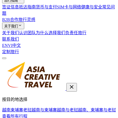
出行指南
签证信息
抵达指南
货币与支付
SIM卡与网络
健康与安全
常见问
题
B2B合作
旅行灵感
关于我们
关于我们
认识团队
为什么选择我们
负责任旅行
联系我们
EN
VI
中文
定制旅行
按目的地选择
越南
柬埔寨
老挝
越南与柬埔寨
越南与老挝
越南、柬埔寨与老挝
查看所有行程